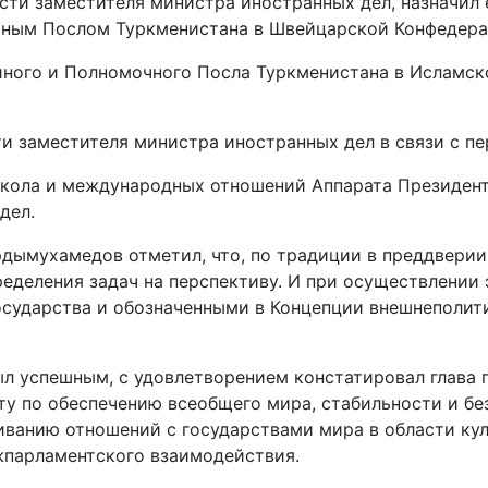
ости заместителя министра иностранных дел, назначил
чным Послом Туркменистана в Швейцарской Конфедера
йного и Полномочного Посла Туркменистана в Исламск
и заместителя министра иностранных дел в связи с пе
кола и международных отношений Аппарата Президент
дел.
рдымухамедов отметил, что, по традиции в преддверии
ределения задач на перспективу. И при осуществлении
осударства и обозначенными в Концепции внешнеполит
л успешным, с удовлетворением констатировал глава г
ту по обеспечению всеобщего мира, стабильности и б
иванию отношений с государствами мира в области кул
жпарламентского взаимодействия.