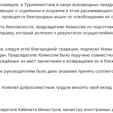
хамедов, в Туркменистане в канун всенародных празд
еющих о содеянном и иск­ренне в этом раскаивающихс
проводятся благородные акции по освобождению их о
та безопасности, председателю Комиссии по подготов
гдыеву, который доложил о результатах осуществ­лё
в, следуя этой благородной традиции, подписал Указ
ждан. Председателю Комиссии было поручено совместн
уждённых из мест заключения и возвращения их в бли
гим руководителям было дано указание принять соотв
пожелал добросовестным трудом вносить свой вклад 
едателя Кабинета Министров, министру иностранных д