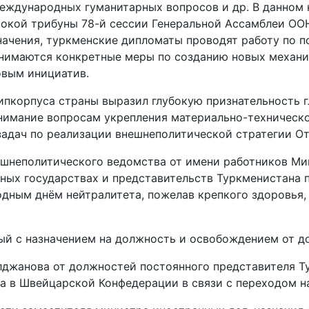
международных гуманитарных вопросов и др. В данном
сокой трибуны 78-й сессии Генеральной Ассамблеи ОО
начения, туркменские дипломаты проводят работу по 
инимаются конкретные меры по созданию новых механи
вым инициатив.
ипкорпуса страны выразил глубокую признательность г
нимание вопросам укрепления материально-технической
задач по реализации внешнеполитической стратегии От
ешнеполитического ведомства от имени работников Ми
ных государствах и представительств Туркменистана
ным днём нейтралитета, пожелав крепкого здоровья, 
нный с назначением на должность и освобождением от 
джанова от должностей постоянного представителя Ту
 в Швейцарской Конфедерации в связи с переходом на