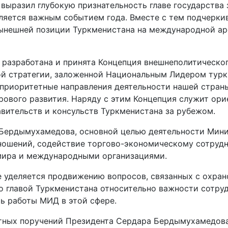
 выразил глубокую признательность главе государства
ляется важным событием года. Вместе с тем подчеркив
ынешней позиции Туркменистана на международной аре
а разработана и принята Концепция внешнеполитическо
й стратегии, заложенной Национальным Лидером турк
 приоритетные направления деятельности нашей стран
вого развития. Наряду с этим Концепция служит ори
вительств и консульств Туркменистана за рубежом.
 Бердымухамедова, основной целью деятельности Мини
ношений, содействие торгово-экономическому сотрудн
 мира и международными организациями.
е уделяется продвижению вопросов, связанных с охра
о главой Туркменистана относительно важности сот­ру
ь работы МИД в этой сфере.
етных поручений Президента Сердара Бердымухамедова