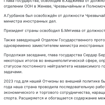
Глава государства, освободив В.Хаджиева от должн
отделении ООН в Женеве, Чрезвычайным и Полномо
А.Гурбанов был освобождён от должнос­ти Чрезвыча
министра иностранных дел.
Президент страны освободил Б.Мятиева от должност
Также заведующий Отделом Государственного прото
одновременно заместителем министра иностранных 
Продолжая заседание, глава государства Сердар Бе
некоторых итогов во внешнеполитической сфере, оп
статусом постоянного нейтралитета независимого г
задачами.
2023 год для нашей Отчизны во внешней политике бы
года наша страна проводила последовательную рабо
экономического и торгового сотрудничества, наращ
спорта. Расширяется и обогащается содержание ме