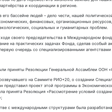
артнёрства и координации в регионе.
 его бассейне людей – дело чести, нашей политическо
ономических, финансовых, организационных ресурсов,
кологических, социальных и гуманитарных проблем.
в ходе своего председательства в Международном фонд
ание на практических задачах Фонда, сделав особый а
первую очередь со специализированными агентствами
х были приняты Резолюции Генеральной Ассамблеи ООН
прозвучавшего на Саммите РИО+20, о создании Специа
тан представил проект этой программы в Экономическо
ыла принята Резолюция «Рассмотрение условий созда
;
естве с международными структурами была разработан