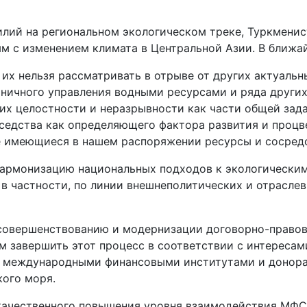
лий на региональном экологическом треке, Туркмени
ым с изменением климата в Центральной Азии. В ближа
их нельзя рассматривать в отрыве от других актуальны
аничного управления водными ресурсами и ряда других
их целостности и неразрывности как части общей зад
седства как определяющего фактора развития и процв
 имеющиеся в нашем распоряжении ресурсы и сосредо
 гармонизацию нацио­нальных подходов к экологическ
в частности, по линии внешнеполитических и отрасле
о совершенствованию и модернизации договорно-право
 завершить этот процесс в соответствии с интересами
с международными финансовыми институтами и донорам
ого моря.
качественного повышения уровня взаимодействия МФС