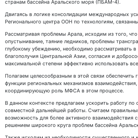
странам бассейна Аральского моря (ПБАМ-4).
Двигаясь в логике консолидации международных уси
Регионального центра ООН по технологиям, связанн
Рассматривая проблемы Арала, исходим из того, что 
опустынивание, таяние ледников, проблемы трансгр
глубокому убеждению, необходимо рассматривать в 
благополучия Центральной Азии, согласия и добросо
максимальной степени эффективно использовать все
Полагаем целесообразным в этой связи обеспечить
функции региональных механизмов взаимодействия, 
координирующую роль МФСА в этом процессе.
В данном контексте предлагаем ускорить работу п
совместной дальнейшей работы. Считаем правильным
возможность для более активного взаимодействия 
решением широкого круга проблем бассейна Аральск
Также исходим из необходимости существенного и 