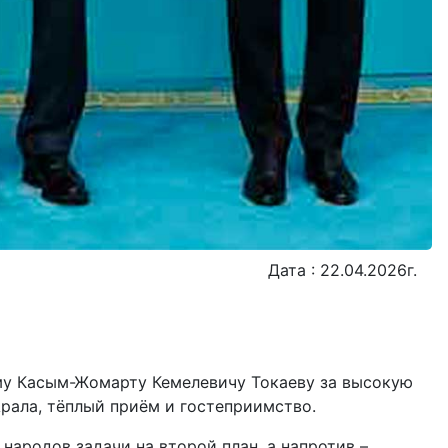
Дата : 22.04.2026г.
ому Касым-Жомарту Кемелевичу Токаеву за высокую
рала, тёплый приём и гостеприимство.
народов задачи на второй план, а напротив –